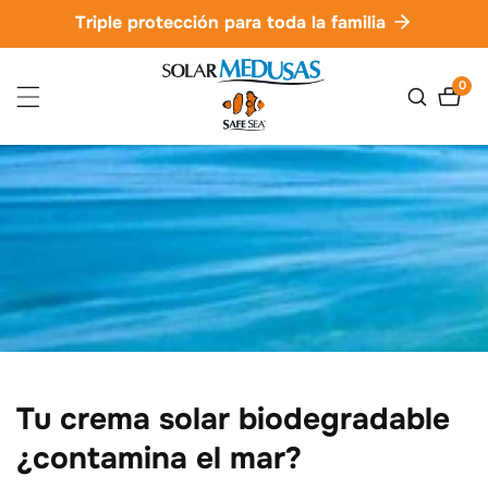
ctamente
Triple protección para toda la familia
ontenido
0
0
artíc
Tu crema solar biodegradable
¿contamina el mar?