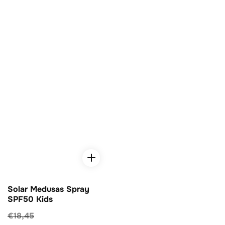
Solar Medusas Spray
SPF50 Kids
Precio
€18,45
Precio