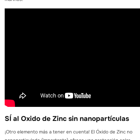
SÍ al Oxido de Zinc sin nanopartículas
¡Otro elemento más a tener en cuenta! El Óxido de Zinc no