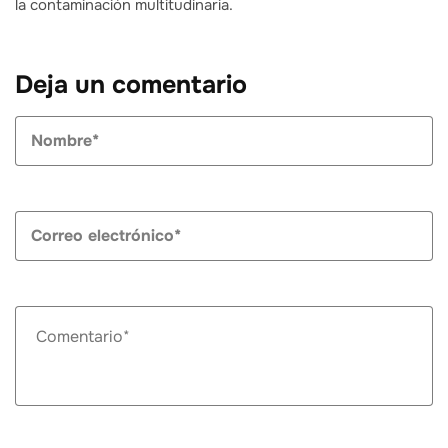
la contaminación multitudinaria.
Deja un comentario
N
*
C
el
*
C
*