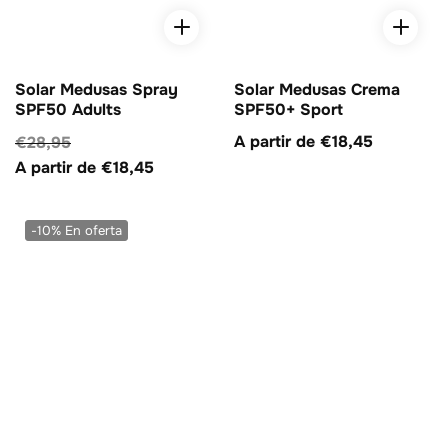
Solar Medusas Spray
Solar Medusas Crema
SPF50 Adults
SPF50+ Sport
Precio
A partir de €18,45
Precio
€28,95
Precio
habitual
habitual
A partir de €18,45
de
venta
-10%
En oferta