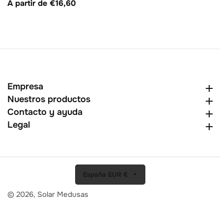
habitual
A partir de €16,60
de
venta
Empresa
Empresa
Nuestros productos
Nuestros productos
Contacto y ayuda
Contacto y ayuda
Legal
Legal
España EUR €
© 2026,
Solar Medusas