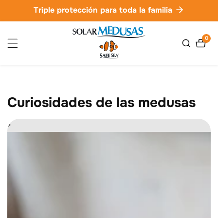
ctamente
Triple protección para toda la familia
ontenido
0
0
artíc
Curiosidades de las medusas
>