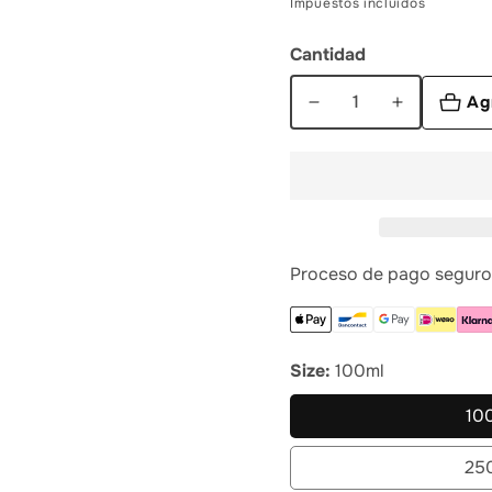
Impuestos incluidos
venta
Cantidad
Ag
Reducir
Aumentar
cantidad
cantidad
para
para
Solar
Solar
Medusas
Medusas
Spray
Spray
SPF50
SPF50
Proceso de pago seguro
Kids
Kids
Size:
100ml
10
25