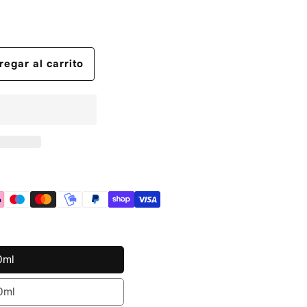
regar al carrito
0ml
100ml
0ml
250ml