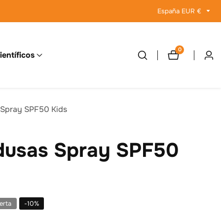
España EUR €
0
0
ientíficos
Inici
artículos
sesi
 Spray SPF50 Kids
dusas Spray SPF50
erta
-
10
%