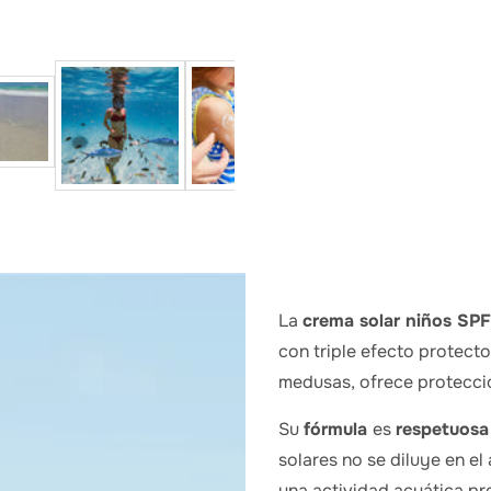
La
crema solar niños SP
con triple efecto protect
medusas, ofrece protecci
Su
fórmula
es
respetuosa
solares no se diluye en e
una actividad acuática pr