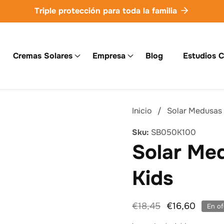
Triple protección para toda la familia
Cremas Solares
Empresa
Blog
Estudios C
Inicio
Solar Medusas
Sku:
SB050K100
Solar Me
Kids
Precio
€18,45
Precio
€16,60
En of
habitual
de