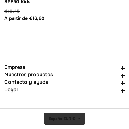
SPF50 Kids
Precio
€18,45
Precio
habitual
A partir de €16,60
de
venta
Empresa
Empresa
Nuestros productos
Nuestros productos
Contacto y ayuda
Contacto y ayuda
Legal
Legal
España EUR €