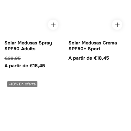
Solar Medusas Spray
Solar Medusas Crema
SPF50 Adults
SPF50+ Sport
Precio
A partir de €18,45
Precio
€28,95
Precio
habitual
habitual
A partir de €18,45
de
venta
-10%
En oferta