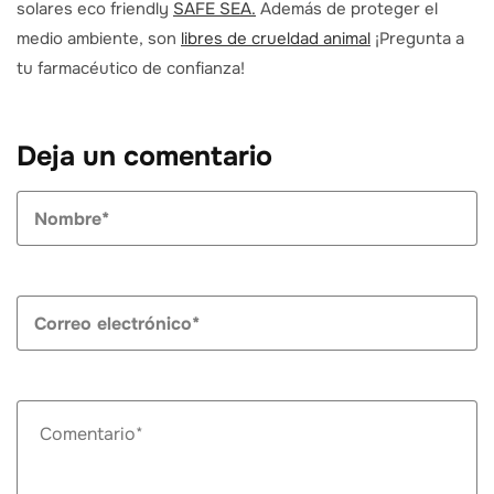
solares eco friendly
SAFE SEA.
Además de proteger el
medio ambiente, son
libres de crueldad animal
¡Pregunta a
tu farmacéutico de confianza!
Deja un comentario
N
*
C
el
*
C
*