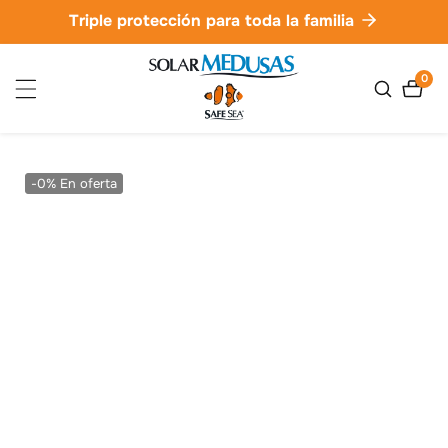
ctamente
Triple protección para toda la familia
ontenido
0
0
artíc
-0%
En oferta