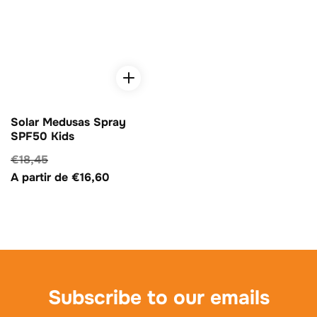
Solar Medusas Spray
SPF50 Kids
Precio
€18,45
Precio
habitual
A partir de €16,60
de
venta
Subscribe
to our emails