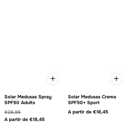
Solar Medusas Spray
Solar Medusas Crema
SPF50 Adults
SPF50+ Sport
Precio
A partir de €18,45
Precio
€28,95
Precio
habitual
habitual
A partir de €18,45
de
venta