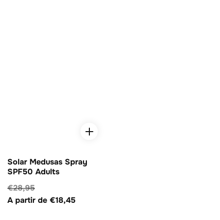
Solar Medusas Spray
SPF50 Adults
Precio
€28,95
Precio
habitual
A partir de €18,45
de
venta